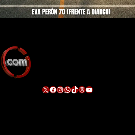
X
Facebook
Instagram
WhatsApp
TikTok
Threads
YouTube