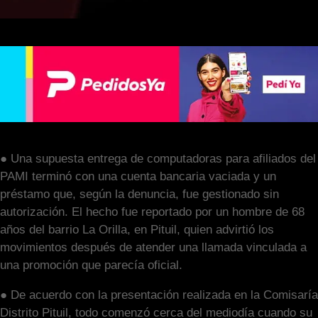
● Una supuesta entrega de computadoras para afiliados del
PAMI terminó con una cuenta bancaria vaciada y un
préstamo que, según la denuncia, fue gestionado sin
autorización. El hecho fue reportado por un hombre de 68
años del barrio La Orilla, en Pituil, quien advirtió los
movimientos después de atender una llamada vinculada a
una promoción que parecía oficial.
● De acuerdo con la presentación realizada en la Comisaría
Distrito Pituil, todo comenzó cerca del mediodía cuando su