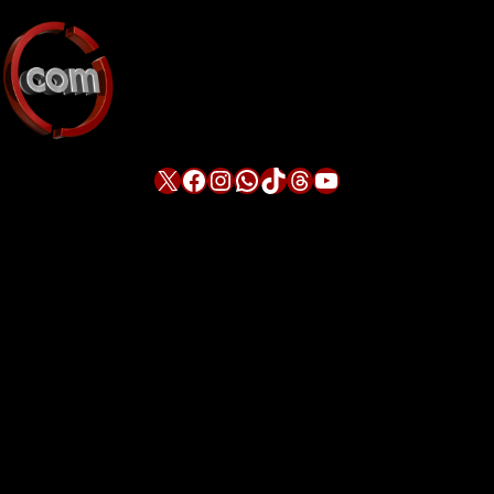
X
Facebook
Instagram
WhatsApp
TikTok
Threads
YouTube