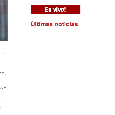
Ú
ltimas noticias
aron
gre,
as y
!
ron.