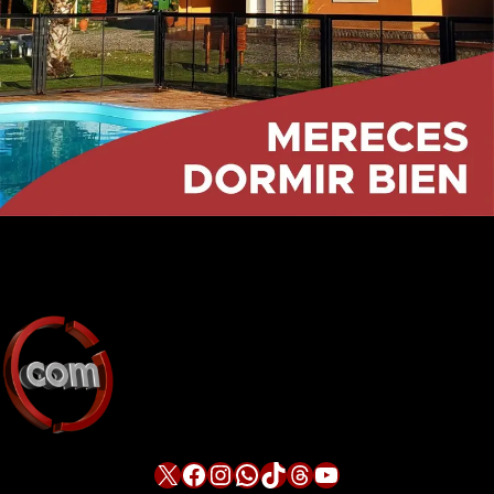
X
Facebook
Instagram
WhatsApp
TikTok
Threads
YouTube