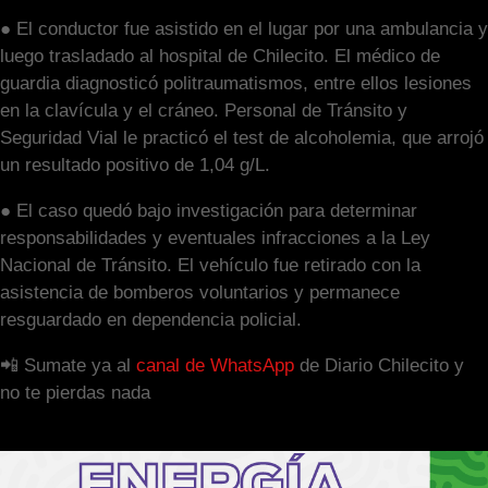
● El conductor fue asistido en el lugar por una ambulancia y
luego trasladado al hospital de Chilecito. El médico de
guardia diagnosticó politraumatismos, entre ellos lesiones
en la clavícula y el cráneo. Personal de Tránsito y
Seguridad Vial le practicó el test de alcoholemia, que arrojó
un resultado positivo de 1,04 g/L.
● El caso quedó bajo investigación para determinar
responsabilidades y eventuales infracciones a la Ley
Nacional de Tránsito. El vehículo fue retirado con la
asistencia de bomberos voluntarios y permanece
resguardado en dependencia policial.
📲 Sumate ya al
canal de WhatsApp
de Diario Chilecito y
no te pierdas nada