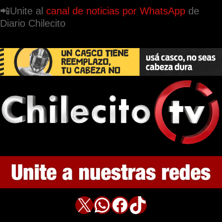
📲Unite al
canal de noticias por WhatsApp
de
Diario Chilecito
X
WhatsApp
Facebook
TikTok