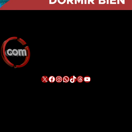
X
Facebook
Instagram
WhatsApp
TikTok
Threads
YouTube