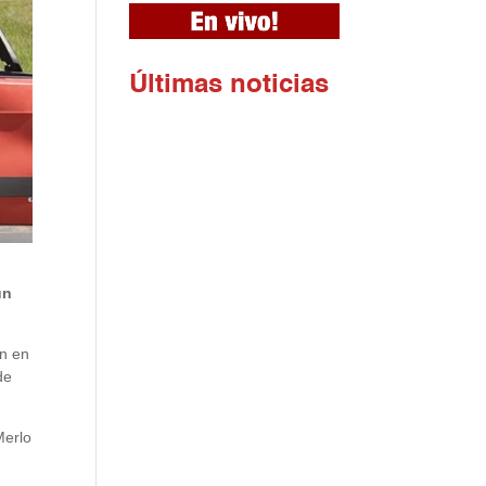
Ú
ltimas noticias
un
ón en
de
Merlo