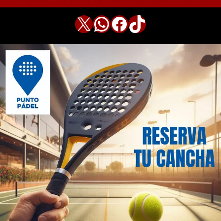
X
WhatsApp
Facebook
TikTok