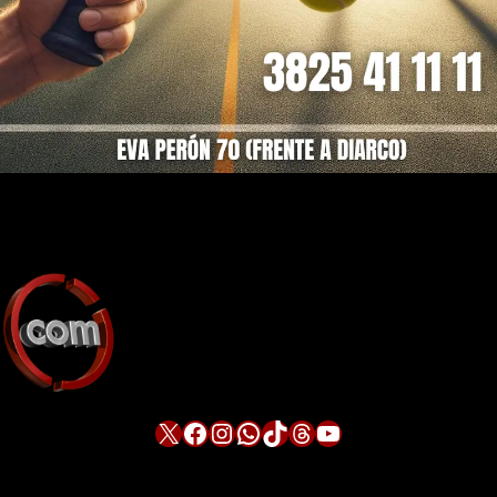
X
Facebook
Instagram
WhatsApp
TikTok
Threads
YouTube