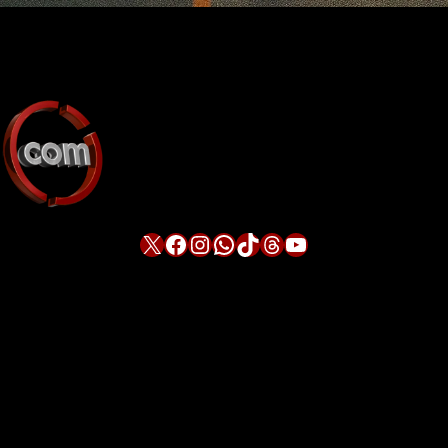
X
Facebook
Instagram
WhatsApp
TikTok
Threads
YouTube