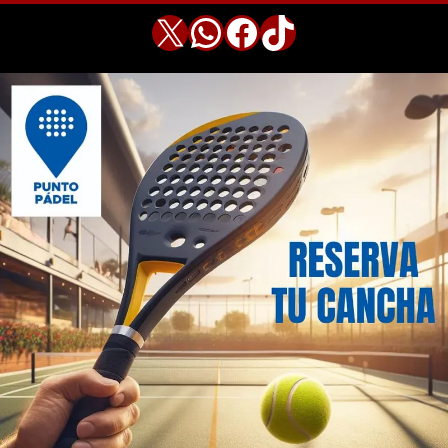
X
WhatsApp
Facebook
TikTok