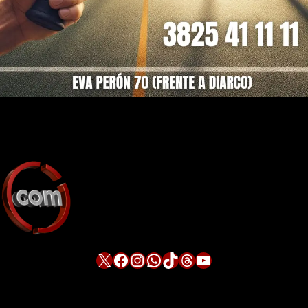
X
Facebook
Instagram
WhatsApp
TikTok
Threads
YouTube