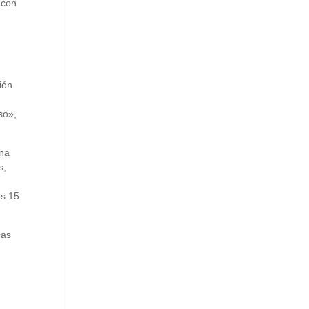
 con
ión
so»,
una
s;
os 15
cas