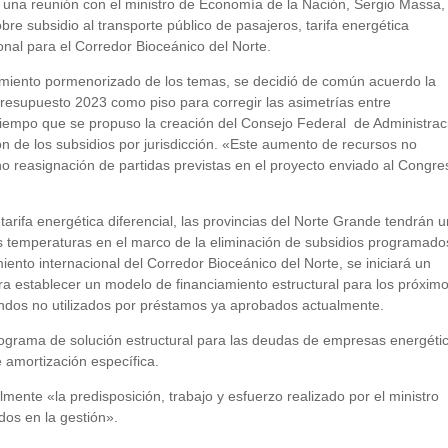
una reunión con el ministro de Economía de la Nación, Sergio Massa,
obre subsidio al transporte público de pasajeros, tarifa energética
onal para el Corredor Bioceánico del Norte.
tamiento pormenorizado de los temas, se decidió de común acuerdo la
resupuesto 2023 como piso para corregir las asimetrías entre
 tiempo que se propuso la creación del Consejo Federal de Administrac
ión de los subsidios por jurisdicción. «Este aumento de recursos no
no reasignación de partidas previstas en el proyecto enviado al Congre
arifa energética diferencial, las provincias del Norte Grande tendrán 
as temperaturas en el marco de la eliminación de subsidios programado
iento internacional del Corredor Bioceánico del Norte, se iniciará un
ara establecer un modelo de financiamiento estructural para los próxim
ondos no utilizados por préstamos ya aprobados actualmente.
ograma de solución estructural para las deudas de empresas energéti
amortización específica.
ente «la predisposición, trabajo y esfuerzo realizado por el ministro
dos en la gestión».