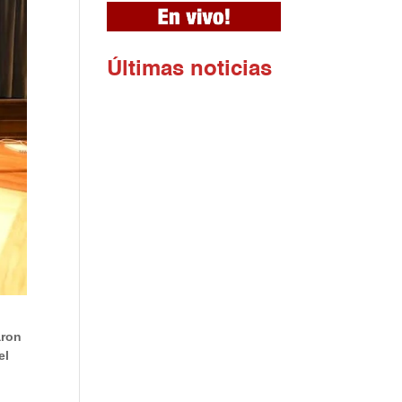
Ú
ltimas noticias
aron
el