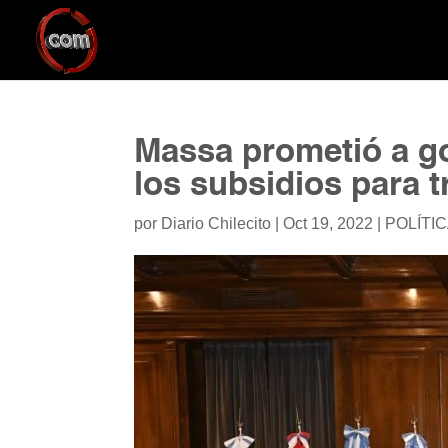
Massa prometió a go
los subsidios para 
por
Diario Chilecito
|
Oct 19, 2022
|
POLÍTI