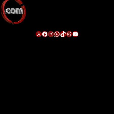
X
Facebook
Instagram
WhatsApp
TikTok
Threads
YouTube