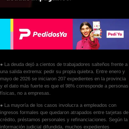
● La deuda dejó a cientos de trabajadores salteños frente a
una salida extrema: pedir su propia quiebra. Entre enero y
mayo de 2026 se iniciaron 207 expedientes en la provincia
y el dato más fuerte es que el 98% corresponde a personas
físicas, no a empresas.
● La mayoría de los casos involucra a empleados con
ingresos formales que quedaron atrapados entre tarjetas de
crédito, préstamos personales y refinanciaciones. Según la
información judicial difundida, muchos expedientes