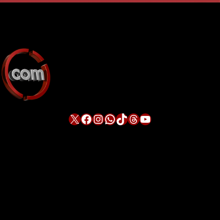
X
Facebook
Instagram
WhatsApp
TikTok
Threads
YouTube