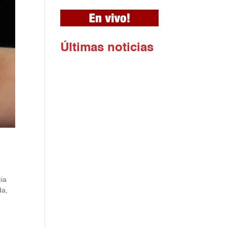
Ú
ltimas noticias
cia
da,