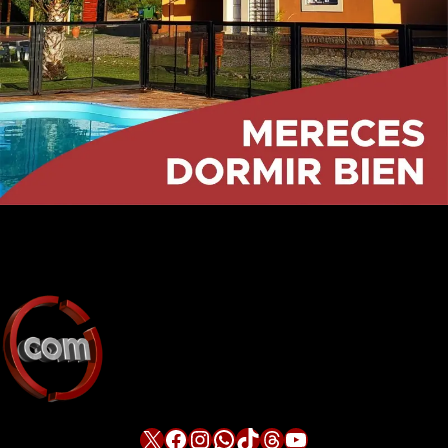
X
Facebook
Instagram
WhatsApp
TikTok
Threads
YouTube