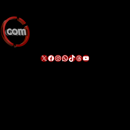
X
Facebook
Instagram
WhatsApp
TikTok
Threads
YouTube