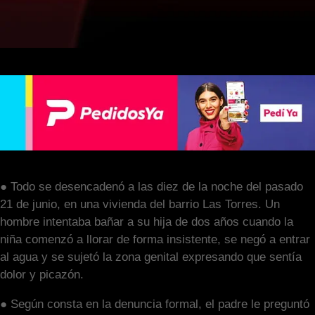
● Todo se desencadenó a las diez de la noche del pasado
21 de junio, en una vivienda del barrio Las Torres. Un
hombre intentaba bañar a su hija de dos años cuando la
niña comenzó a llorar de forma insistente, se negó a entrar
al agua y se sujetó la zona genital expresando que sentía
dolor y picazón.
● Según consta en la denuncia formal, el padre le preguntó