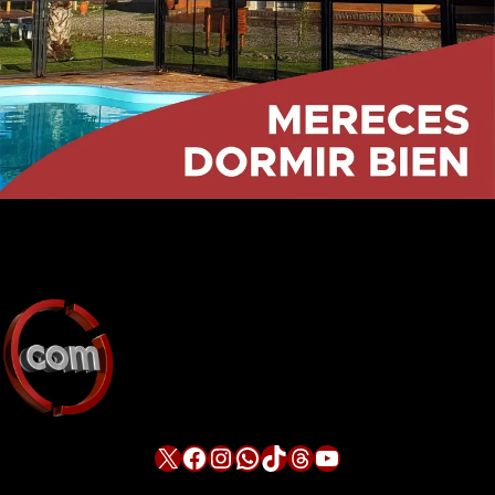
X
Facebook
Instagram
WhatsApp
TikTok
Threads
YouTube