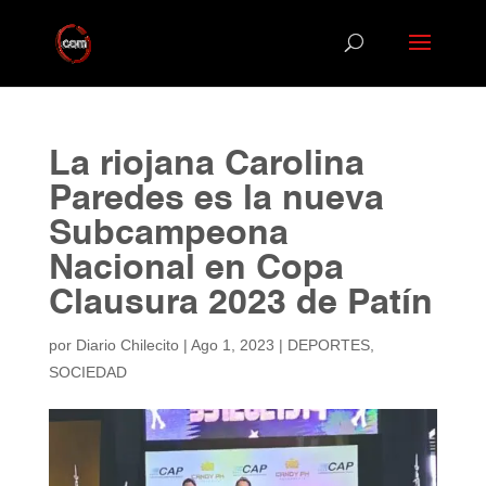
La riojana Carolina
Paredes es la nueva
Subcampeona
Nacional en Copa
Clausura 2023 de Patín
por
Diario Chilecito
|
Ago 1, 2023
|
DEPORTES
,
SOCIEDAD