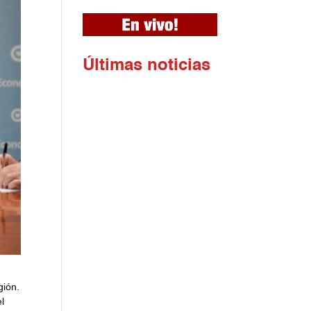
Ú
ltimas noticias
gión.
l