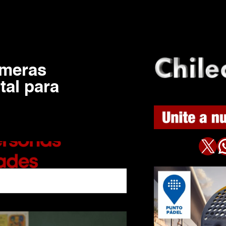
imeras
tal para
X
WhatsAp