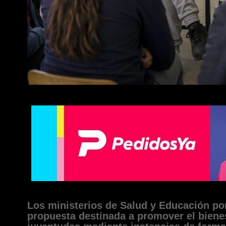
Los ministerios de Salud y Educación p
propuesta destinada a promover el biene