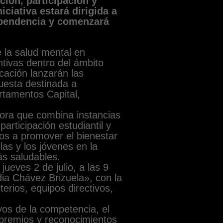
ión, participación y
iciativa estará dirigida a
ependencia y comenzará
e la salud mental en
ntivas dentro del ámbito
cación lanzarán las
uesta destinada a
rtamentos Capital,
dora que combina instancias
articipación estudiantil y
os a promover el bienestar
as y los jóvenes en la
s saludables.
jueves 2 de julio, a las 9
idia Chávez Brizuela», con la
erios, equipos directivos,
vos de la competencia, el
 premios y reconocimientos