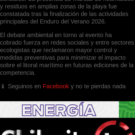
y residuos en amplias zonas de la playa fue
constatada tras la finalización de las actividades
principales del Enduro del Verano 2026.
El debate ambiental en torno al evento ha
cobrado fuerza en redes sociales y entre sectores
ecologistas que reclamaron mayor control y
medidas preventivas para minimizar el impacto
sobre el litoral marítimo en futuras ediciones de la
competencia.
📱 Seguinos en
Facebook
y no te pierdas nada