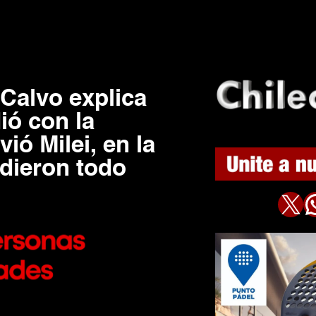
 Calvo explica
ió con la
ó Milei, en la
rdieron todo
X
WhatsAp
8