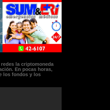
n redes la criptomoneda
ación. En pocas horas,
 los fondos y los