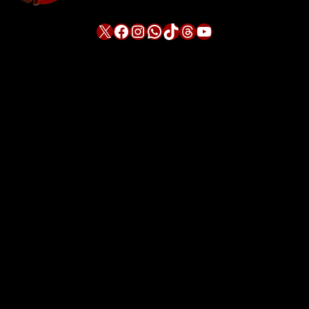
X
Facebook
Instagram
WhatsApp
TikTok
Threads
YouTube