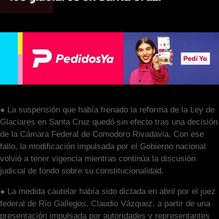
● La suspensión que había frenado la reforma de la Ley de
Glaciares en Santa Cruz quedó sin efecto tras una decisión
de la Cámara Federal de Comodoro Rivadavia. Con ese
fallo, la modificación impulsada por el Gobierno nacional
volvió a tener vigencia mientras continúa la discusión
judicial de fondo sobre su constitucionalidad.
● La medida cautelar había sido dictada en abril por el juez
federal de Río Gallegos, Claudio Vázquez, a partir de una
presentación impulsada por autoridades y representantes