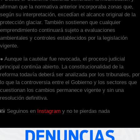
afirman que la normativa anterior incorporaba zonas que,
según su interpretación, excedían el alcance original de la
protección glaciar. También sostienen que cualquier
emprendimiento continuará sujeto a evaluaciones
ambientales y controles establecidos por la legislación
vigente.
● Aunque la cautelar fue revocada, el proceso judicial
principal continúa abierto. La constitucionalidad de la
reforma todavía deberá ser analizada por los tribunales, por
lo que la controversia entre el Gobierno y los sectores que
cuestionan los cambios permanece vigente y sin una
resolución definitiva.
📸 Seguinos en
Instagram
y no te pierdas nada