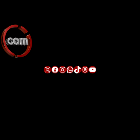
X
Facebook
Instagram
WhatsApp
TikTok
Threads
YouTube