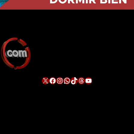
X
Facebook
Instagram
WhatsApp
TikTok
Threads
YouTube