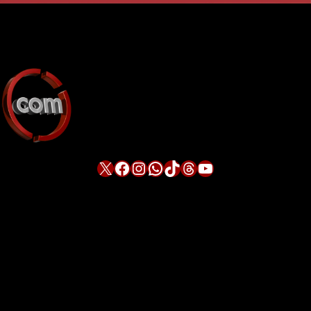
X
Facebook
Instagram
WhatsApp
TikTok
Threads
YouTube