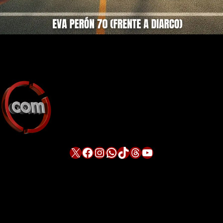
X
Facebook
Instagram
WhatsApp
TikTok
Threads
YouTube