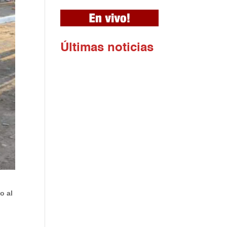
Ú
ltimas noticias
o al