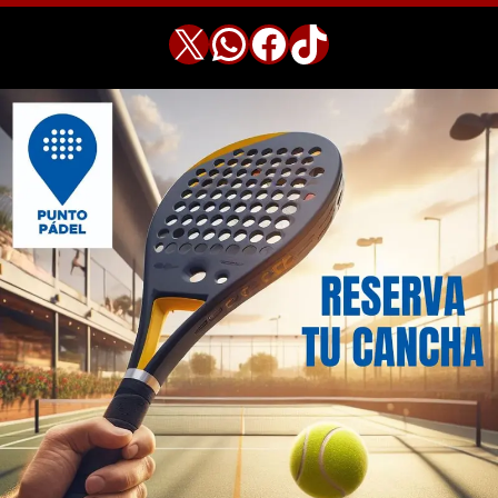
X
WhatsApp
Facebook
TikTok