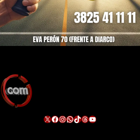
X
Facebook
Instagram
WhatsApp
TikTok
Threads
YouTube