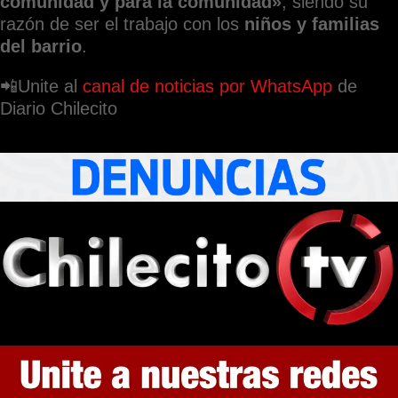
comunidad y para la comunidad»
, siendo su
razón de ser el trabajo con los
niños y familias
del barrio
.
📲Unite al
canal de noticias por WhatsApp
de
Diario Chilecito