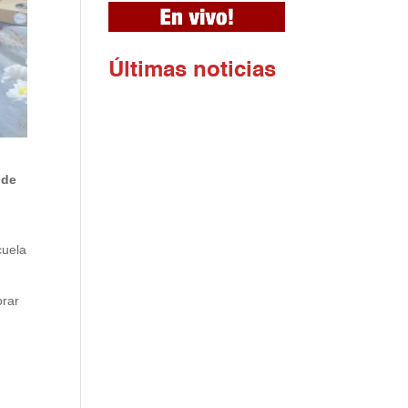
Ú
ltimas noticias
 de
cuela
orar