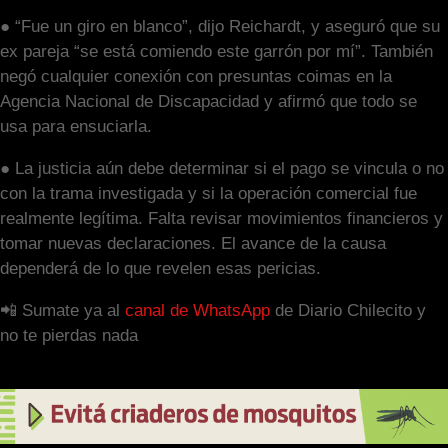
● “Fue un giro en blanco”, dijo Reichardt, y aseguró que su
ex pareja “se está comiendo este garrón por mí”. También
negó cualquier conexión con presuntas coimas en la
Agencia Nacional de Discapacidad y afirmó que todo se
usa para ensuciarla.
● La justicia aún debe determinar si el pago se vincula o no
con la trama investigada y si la operación comercial fue
realmente legítima. Falta revisar movimientos financieros y
tomar nuevas declaraciones. El avance de la causa
dependerá de lo que revelen esas pericias.
📲 Sumate ya al
canal de WhatsApp
de Diario Chilecito y
no te pierdas nada