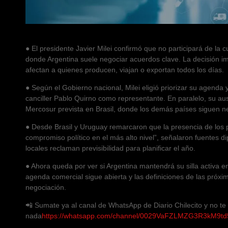
● El presidente Javier Milei confirmó que no participará de la
donde Argentina suele negociar acuerdos clave. La decisión 
afectan a quienes producen, viajan o exportan todos los días.
● Según el Gobierno nacional, Milei eligió priorizar su agenda 
canciller Pablo Quirno como representante. En paralelo, su au
Mercosur prevista en Brasil, donde los demás países siguen 
● Desde Brasil y Uruguay remarcaron que la presencia de los 
compromiso político en el más alto nivel”, señalaron fuentes d
locales reclaman previsibilidad para planificar el año.
● Ahora queda por ver si Argentina mantendrá su silla activa e
agenda comercial sigue abierta y las definiciones de las pró
negociación.
📲 Sumate ya al canal de WhatsApp de Diario Chilecito y no te
nada
https://whatsapp.com/channel/0029VaFZLMZG3R3kM9td