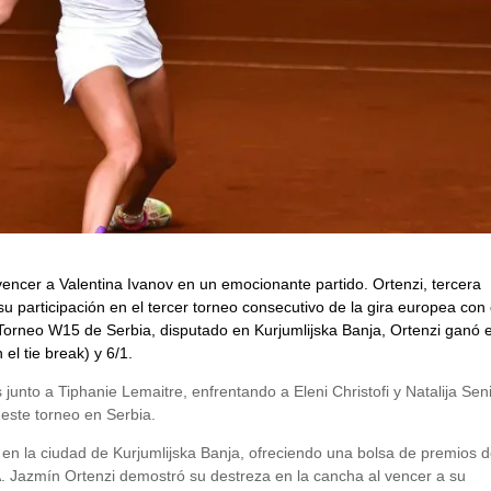
 vencer a Valentina Ivanov en un emocionante partido. Ortenzi, tercera
 su participación en el tercer torneo consecutivo de la gira europea con 
 Torneo W15 de Serbia, disputado en Kurjumlijska Banja, Ortenzi ganó 
 el tie break) y 6/1.
unto a Tiphanie Lemaitre, enfrentando a Eleni Christofi y Natalija Seni
este torneo en Serbia.
en la ciudad de Kurjumlijska Banja, ofreciendo una bolsa de premios 
A. Jazmín Ortenzi demostró su destreza en la cancha al vencer a su