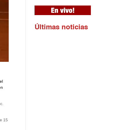
Ú
ltimas noticias
el
en
c.
de 15