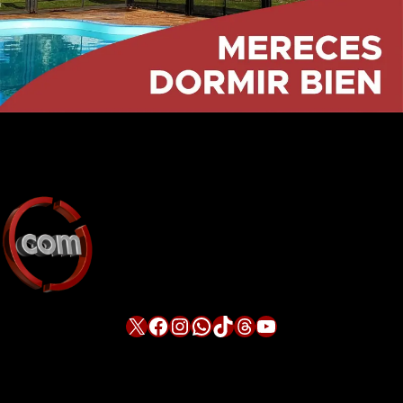
X
Facebook
Instagram
WhatsApp
TikTok
Threads
YouTube