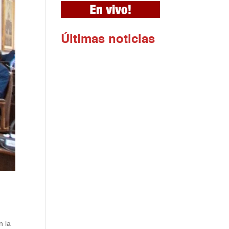
Ú
ltimas noticias
n la