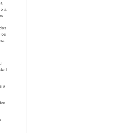
ra
75 a
os
ndas
 los
ona
l
idad
s a
iva
a