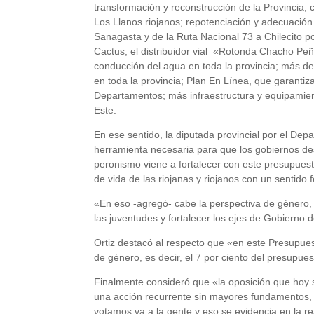
transformación y reconstrucción de la Provincia,
Los Llanos riojanos; repotenciación y adecuació
Sanagasta y de la Ruta Nacional 73 a Chilecito 
Cactus, el distribuidor vial «Rotonda Chacho Peñ
conducción del agua en toda la provincia; más de
en toda la provincia; Plan En Línea, que garantiz
Departamentos; más infraestructura y equipamient
Este.
En ese sentido, la diputada provincial por el Dep
herramienta necesaria para que los gobiernos desa
peronismo viene a fortalecer con este presupuest
de vida de las riojanas y riojanos con un sentido
«En eso -agregó- cabe la perspectiva de género,
las juventudes y fortalecer los ejes de Gobierno 
Ortiz destacó al respecto que «en este Presupues
de género, es decir, el 7 por ciento del presupues
Finalmente consideró que «la oposición que hoy 
una acción recurrente sin mayores fundamentos,
votamos va a la gente y eso se evidencia en la re