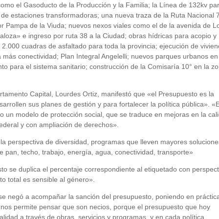
 como el Gasoducto de la Producción y la Familia; la Línea de 132kv pa
n de estaciones transformadoras; una nueva traza de la Ruta Nacional 
por Pampa de la Viuda; nuevos nexos viales como el de la avenida de L
aloza» e ingreso por ruta 38 a la Ciudad; obras hídricas para acopio y
 2.000 cuadras de asfaltado para toda la provincia; ejecución de vivie
a más conectividad; Plan Integral Angelelli; nuevos parques urbanos en
o para el sistema sanitario; construcción de la Comisaría 10° en la z
artamento Capital, Lourdes Ortiz, manifestó que «el Presupuesto es la
rrollen sus planes de gestión y para fortalecer la política pública». «E
o un modelo de protección social, que se traduce en mejoras en la cal
 federal y con ampliación de derechos».
 la perspectiva de diversidad, programas que lleven mayores solucione
de pan, techo, trabajo, energía, agua, conectividad, transporte»
to se duplica el percentaje correspondiente al etiquetado con perspect
to total es sensible al género».
se negó a acompañar la sanción del presupuesto, poniendo en práctic
 nos permite pensar que son necios, porque el presupuesto que hoy
alidad a través de obras, servicios y programas, y en cada política