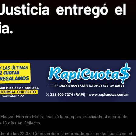
Eleazar Herrera Motta, finalizó la autopsia practicada al cuerpo de
16 días en Chilecito.
r de las 22.35. De acuerdo a lo informado por fuentes judiciales, el