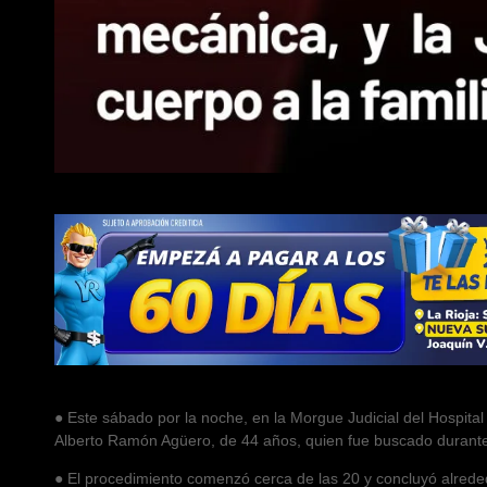
● Este sábado por la noche, en la Morgue Judicial del Hospital 
Alberto Ramón Agüero, de 44 años, quien fue buscado durante 
● El procedimiento comenzó cerca de las 20 y concluyó alrededo