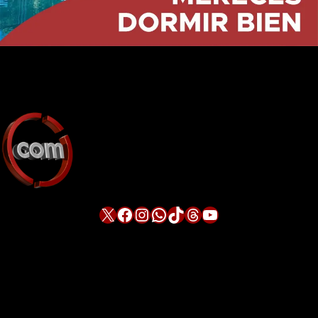
X
Facebook
Instagram
WhatsApp
TikTok
Threads
YouTube