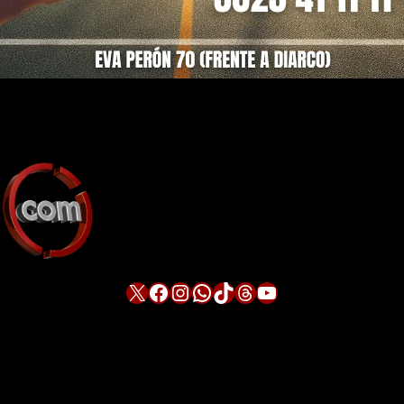
X
Facebook
Instagram
WhatsApp
TikTok
Threads
YouTube