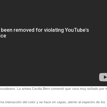
 Gonzaleano. La artista Cecilia Berri comentó que «era muy soñado por 
a interacción del color y se hace en capas, atento al espectro de los