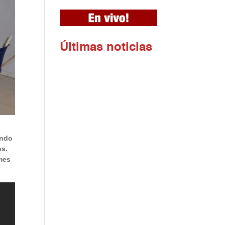
Ú
ltimas noticias
ando
es.
 mes