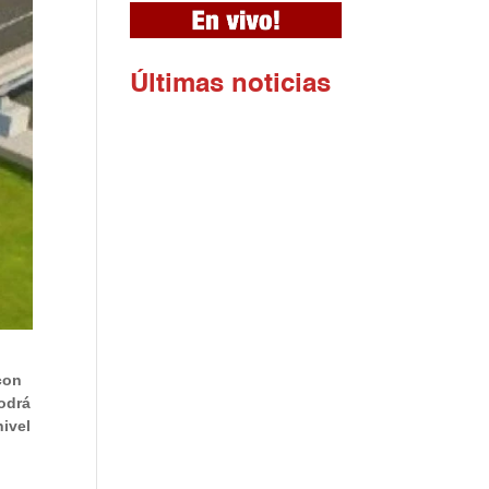
Ú
ltimas noticias
 con
podrá
nivel