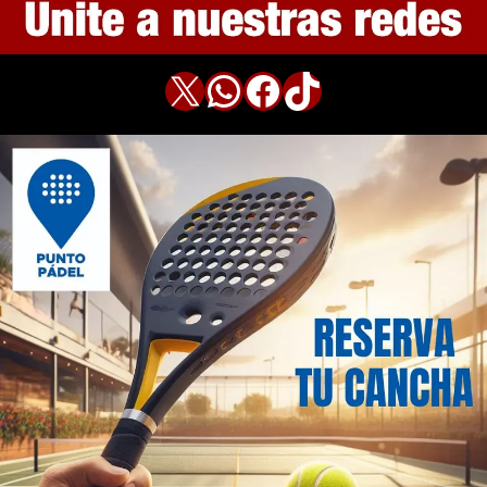
X
WhatsApp
Facebook
TikTok