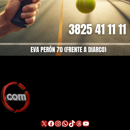
X
Facebook
Instagram
WhatsApp
TikTok
Threads
YouTube