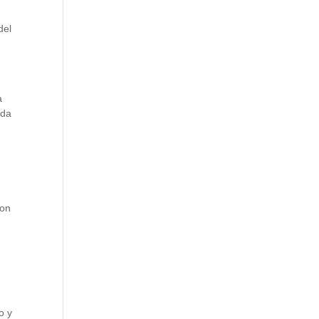
del
a
ada
son
o y