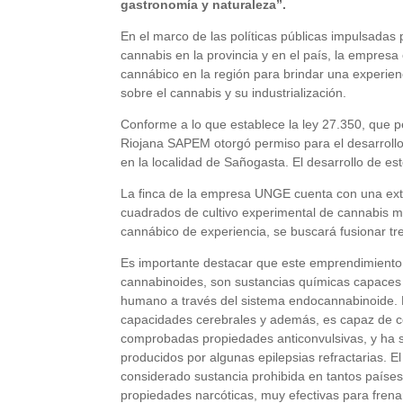
gastronomía y naturaleza”.
En el marco de las políticas públicas impulsadas p
cannabis en la provincia y en el país, la empresa
cannábico en la región para brindar una experie
sobre el cannabis y su industrialización.
Conforme a lo que establece la ley 27.350, que p
Riojana SAPEM otorgó permiso para el desarrollo
en la localidad de Sañogasta. El desarrollo de es
La finca de la empresa UNGE cuenta con una exte
cuadrados de cultivo experimental de cannabis med
cannábico de experiencia, se buscará fusionar tr
Es importante destacar que este emprendimiento
cannabinoides, son sustancias químicas capaces 
humano a través del sistema endocannabinoide. El
capacidades cerebrales y además, es capaz de con
comprobadas propiedades anticonvulsivas, y ha s
producidos por algunas epilepsias refractarias. El
considerado sustancia prohibida en tantos paíse
propiedades narcóticas, muy efectivas para frenar 