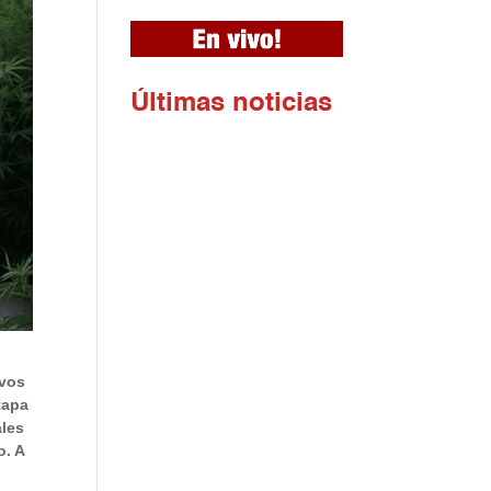
Ú
ltimas noticias
ivos
tapa
ales
o. A