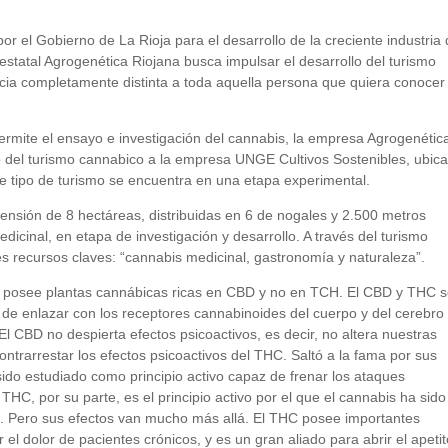
or el Gobierno de La Rioja para el desarrollo de la creciente industria 
 estatal Agrogenética Riojana busca impulsar el desarrollo del turismo
ncia completamente distinta a toda aquella persona que quiera conocer
ermite el ensayo e investigación del cannabis, la empresa Agrogenétic
 del turismo cannabico a la empresa UNGE Cultivos Sostenibles, ubic
te tipo de turismo se encuentra en una etapa experimental.
nsión de 8 hectáreas, distribuidas en 6 de nogales y 2.500 metros
icinal, en etapa de investigación y desarrollo. A través del turismo
es recursos claves: “cannabis medicinal, gastronomía y naturaleza”.
 posee plantas cannábicas ricas en CBD y no en TCH. El CBD y THC 
de enlazar con los receptores cannabinoides del cuerpo y del cerebro
 CBD no despierta efectos psicoactivos, es decir, no altera nuestras
trarrestar los efectos psicoactivos del THC. Saltó a la fama por sus
ido estudiado como principio activo capaz de frenar los ataques
 THC, por su parte, es el principio activo por el que el cannabis ha sido
s. Pero sus efectos van mucho más allá. El THC posee importantes
el dolor de pacientes crónicos, y es un gran aliado para abrir el apetit