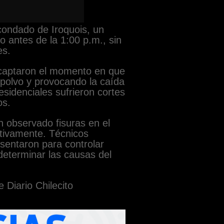
condado de Iroquois, un
 antes de la 1:00 p.m., sin
es.
 captaron el momento en que
 polvo y provocando la caída
sidenciales sufrieron cortes
os.
 observado fisuras en el
ntivamente. Técnicos
esentaron para controlar
determinar las causas del
 Diario Chilecito