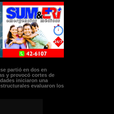
se partió en dos en
icas y provocó cortes de
idades iniciaron una
estructurales evaluaron los