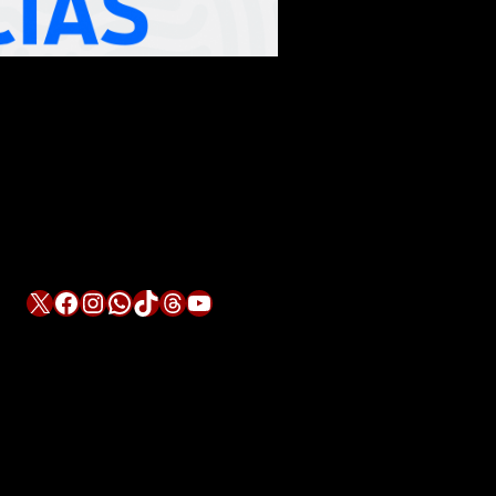
X
Facebook
Instagram
WhatsApp
TikTok
Threads
YouTube