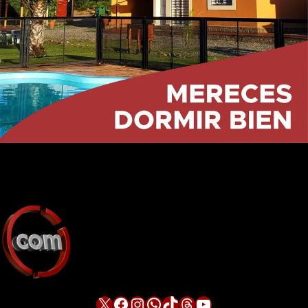
X
Facebook
Instagram
WhatsApp
TikTok
Threads
YouTube