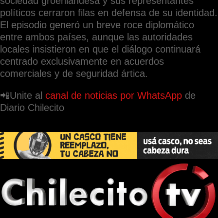
sociedad groenlandesa y sus representantes
políticos cerraron filas en defensa de su identidad.
El episodio generó un breve roce diplomático
entre ambos países, aunque las autoridades
locales insistieron en que el diálogo continuará
centrado exclusivamente en acuerdos
comerciales y de seguridad ártica.
📲Unite al
canal de noticias por WhatsApp
de
Diario Chilecito