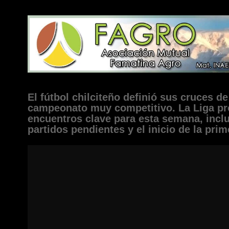
El fútbol chilciteño definió sus cruces de
campeonato muy competitivo. La Liga pr
encuentros clave para esta semana, incl
partidos pendientes y el inicio de la prim