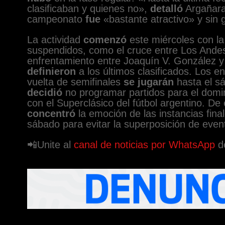
clasificaban y quienes no»,
detalló
Argañara
campeonato
fue
«bastante atractivo» y sin 
La actividad
comenzó
este miércoles con la
suspendidos, como el cruce entre Los Andes
enfrentamiento entre Joaquín V. González 
definieron
a los últimos clasificados. Los e
vuelta de semifinales
se jugarán
hasta el sá
decidió
no programar partidos para el domin
con el Superclásico del fútbol argentino. De 
concentró
la emoción de las instancias final
sábado para evitar la superposición de even
📲Unite al
canal de noticias por WhatsApp
de