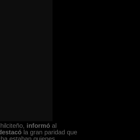
hilciteño,
informó
al
destacó
la gran paridad que
echa estaban quienes