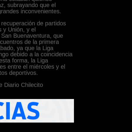
z, subrayando que el
grandes inconvenientes.
 recuperación de partidos
 y Unión, y el
y San Buenaventura, que
ncuentros de la primera
bado, ya que la Liga
go debido a la coincidencia
esta forma, la Liga
es entre el miércoles y el
tos deportivos.
 Diario Chilecito