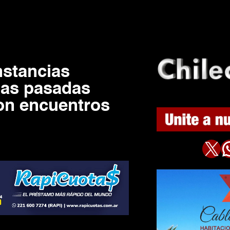
nstancias
has pasadas
con encuentros
X
WhatsAp