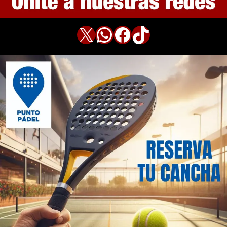
X
WhatsApp
Facebook
TikTok