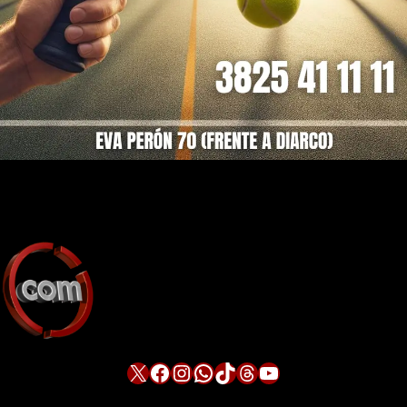
X
Facebook
Instagram
WhatsApp
TikTok
Threads
YouTube