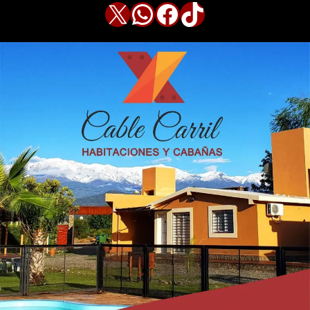
X
WhatsApp
Facebook
TikTok