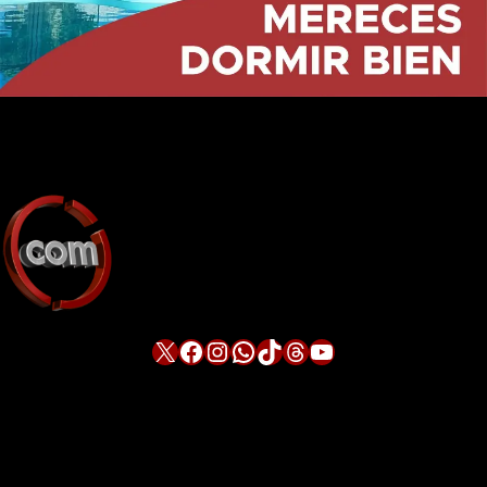
X
Facebook
Instagram
WhatsApp
TikTok
Threads
YouTube