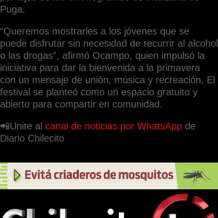
Puga.
“Queremos mostrarles a los jóvenes que se
puede disfrutar sin necesidad de recurrir al alcohol
o las drogas”, afirmó Ocampo, quien impulsó la
iniciativa para dar la bienvenida a la primavera
con un mensaje de unión, música y recreación. El
festival se planteó como un espacio gratuito y
abierto para compartir en comunidad.
📲Unite al
canal de noticias por WhatsApp
de
Diario Chilecito