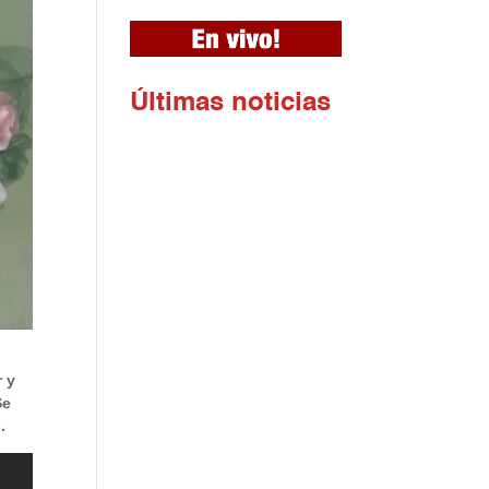
Ú
ltimas noticias
r y
Se
.