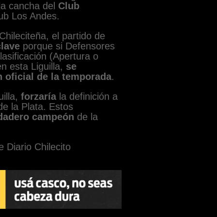
la cancha del
Club
ub Los Andes.
ileciteña, el partido de
clave
porque si Defensores
asificación (Apertura o
 esta Liguilla,
se
oficial de la temporada
.
uilla,
forzaría
la definición a
e la Plata. Estos
dadero campeón
de la
e Diario Chilecito