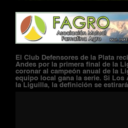
El Club Defensores de la Plata
rec
Andes por la primera final de la Li
coronar
al
campeón anual
de la Li
equipo local
gana
la serie. Si Lo
la Liguilla, la definición
se estirará