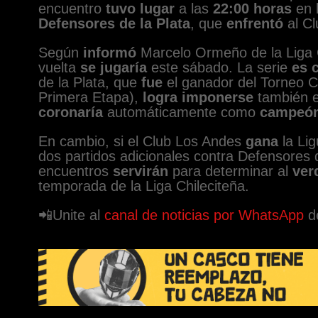
encuentro
tuvo lugar
a las
22:00 horas
en 
Defensores de la Plata
, que
enfrentó
al Cl
Según
informó
Marcelo Ormeño de la Liga Ch
vuelta
se jugaría
este sábado. La serie
es 
de la Plata, que
fue
el ganador del Torneo Cl
Primera Etapa),
logra imponerse
también en
coronaría
automáticamente como
campeón 
En cambio, si el Club Los Andes
gana
la Lig
dos partidos adicionales contra Defensores d
encuentros
servirán
para determinar al
ver
temporada de la Liga Chileciteña.
📲Unite al
canal de noticias por WhatsApp
d