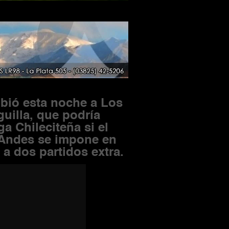
ibió
esta noche a Los
guilla, que
podría
ga Chileciteña si el
s Andes se
impone
en
a dos partidos extra.