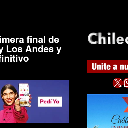
imera final de
 y Los Andes y
initivo
X
WhatsAp